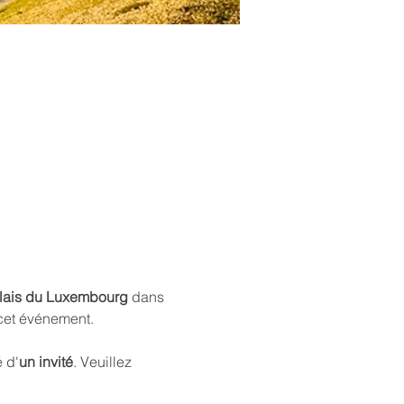
lais du Luxembourg
 dans 
cet événement. 
 d'
un invité
. Veuillez 