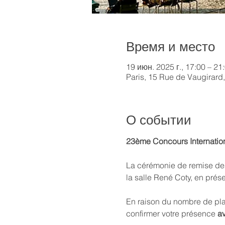
Время и место
19 июн. 2025 г., 17:00 – 21
Paris, 15 Rue de Vaugirard
О событии
23ème Concours Internation
La cérémonie de remise des 
la salle René Coty, en prés
En raison du nombre de pla
confirmer votre présence 
av