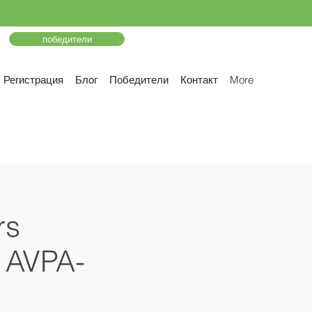
победители
Регистрация
Блог
Победители
Контакт
More
rs
e AVPA-