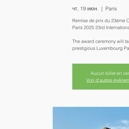
чт, 19 июн.
  |  
Paris
Remise de prix du 23ème C
Paris 2025 23rd Internation
The award ceremony will tak
prestigious Luxembourg Pal
Aucun billet en ve
Voir d'autres événe