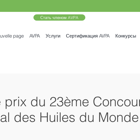
Стать членом AVPA
uvelle page
AVPA
Услуги
Сертификация AVPA
Конкурсы
 prix du 23ème Concou
nal des Huiles du Mond