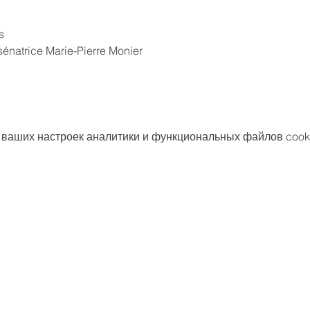
s 
sénatrice Marie-Pierre Monier
 ваших настроек аналитики и функциональных файлов cook