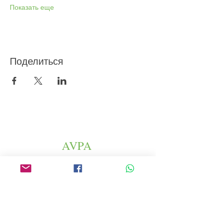
Показать еще
Поделиться
AVPA
Агентство по продвижению
сельскохозяйственной продукции
Altura Space
46 rue Saint Antoine