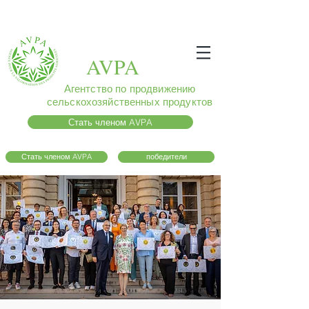
AVPA
Агентство по продвижению
сельскохозяйственных продуктов
Стать членом AVPA
Стать членом AVPA
победители